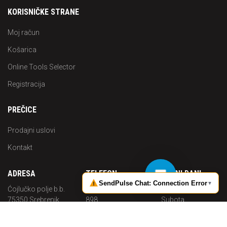
KORISNIČKE STRANE
Moj račun
Košarica
Online Tools Selector
Registracija
PREČICE
Prodajni uslovi
Kontakt
ADRESA
TELEFON
RADNI DANI
Ćojlučko polje b.b.
+387 (0) 35 644
Pon. -
75350 Srebrenik
898
Subota
Bosna i
Radno
MOBITEL
Hercegovina
vrijeme