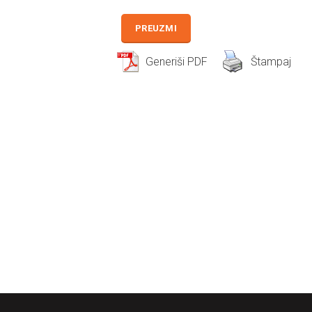
PREUZMI
Generiši PDF
Štampaj