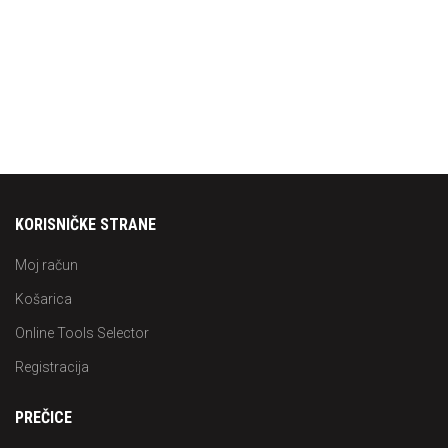
KORISNIČKE STRANE
Moj račun
Košarica
Online Tools Selector
Registracija
PREČICE