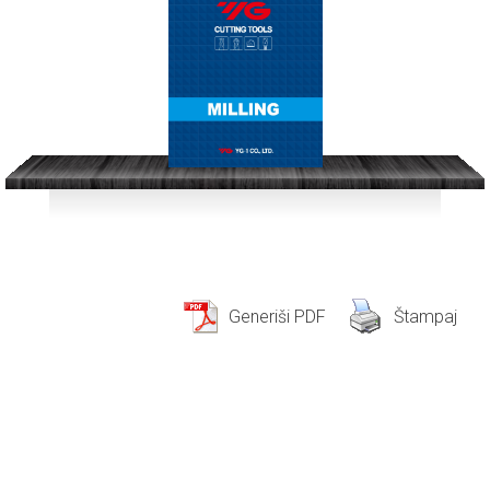
Generiši PDF
Štampaj