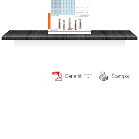
Generiši PDF
Štampaj