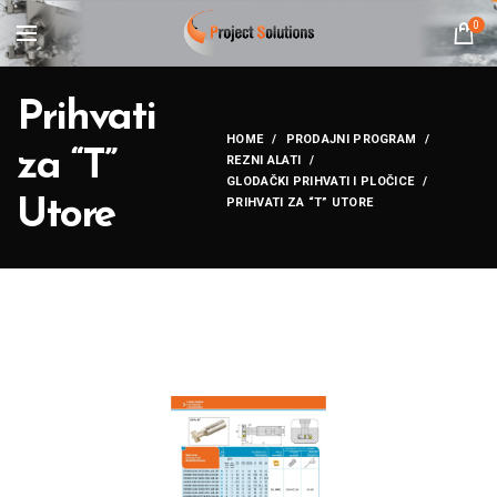
0
Prihvati
HOME
PRODAJNI PROGRAM
za “T”
REZNI ALATI
GLODAČKI PRIHVATI I PLOČICE
Utore
PRIHVATI ZA “T” UTORE