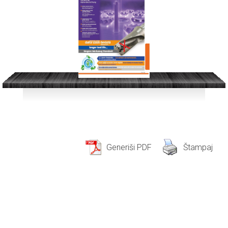
Generiši PDF
Štampaj