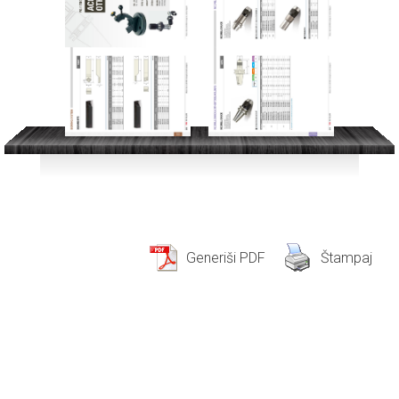
Generiši PDF
Štampaj