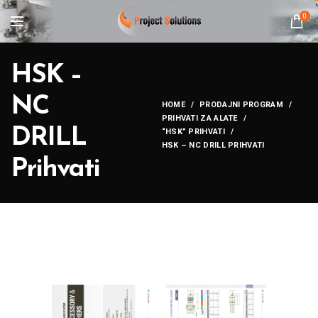
0
HSK –
NC
HOME
PRODAJNI PROGRAM
PRIHVATI ZA ALATE
DRILL
“HSK” PRIHVATI
HSK – NC DRILL PRIHVATI
Prihvati