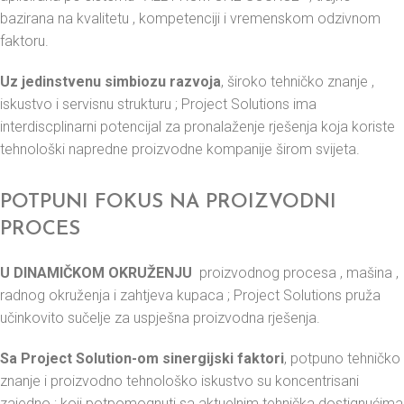
bazirana na kvalitetu , kompetenciji i vremenskom odzivnom
faktoru.
Uz jedinstvenu simbiozu razvoja
, široko tehničko znanje ,
iskustvo i servisnu strukturu ; Project Solutions ima
interdiscplinarni potencijal za pronalaženje rješenja koja koriste
tehnološki napredne proizvodne kompanije širom svijeta.
POTPUNI FOKUS NA PROIZVODNI
PROCES
U DINAMIČKOM OKRUŽENJU
proizvodnog procesa , mašina ,
radnog okruženja i zahtjeva kupaca ; Project Solutions pruža
učinkovito sučelje za uspješna proizvodna rješenja.
Sa Project Solution-om sinergijski faktori
, potpuno tehničko
znanje i proizvodno tehnološko iskustvo su koncentrisani
zajedno ; koji potpomognuti sa aktuelnim tehnička dostignućima