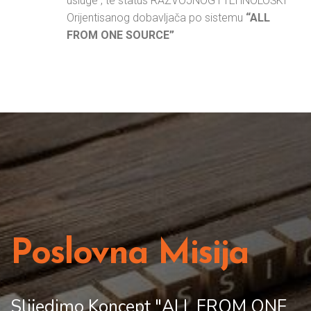
usluge , te status RAZVOJNOG i TEHNOLOŠKI
Orijentisanog dobavljača po sistemu
“ALL
FROM ONE SOURCE”
Poslovna Misija
Slijedimo Koncept "ALL FROM ONE