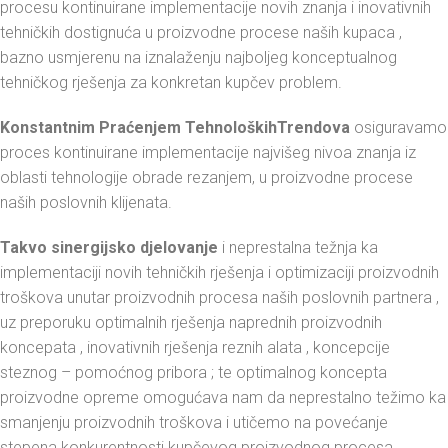
procesu kontinuirane implementacije novih znanja i inovativnih
tehničkih dostignuća u proizvodne procese naših kupaca ,
bazno usmjerenu na iznalaženju najboljeg konceptualnog
tehničkog rješenja za konkretan kupčev problem.
Konstantnim Praćenjem TehnološkihTrendova
osiguravamo
proces kontinuirane implementacije najvišeg nivoa znanja iz
oblasti tehnologije obrade rezanjem, u proizvodne procese
naših poslovnih klijenata.
Takvo sinergijsko djelovanje
i neprestalna težnja ka
implementaciji novih tehničkih rješenja i optimizaciji proizvodnih
troškova unutar proizvodnih procesa naših poslovnih partnera ,
uz preporuku optimalnih rješenja naprednih proizvodnih
koncepata , inovativnih rješenja reznih alata , koncepcije
steznog – pomoćnog pribora ; te optimalnog koncepta
proizvodne opreme omogućava nam da neprestalno težimo ka
smanjenju proizvodnih troškova i utičemo na povećanje
stepena konkurentnosti kupčevog proizvodnog procesa.