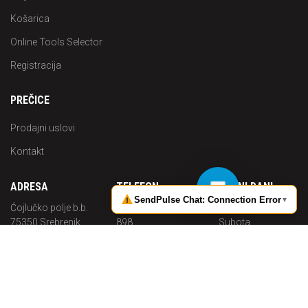
Košarica
Online Tools Selector
Registracija
PREČICE
Prodajni uslovi
Kontakt
ADRESA
TELEFON
RADNI DANI
Ćojlučko polje b.b.
+387 (0) 35 644
Pon. -
75350 Srebrenik
898
Subota
Bosna i
Radno
MOBITEL
Hercegovina
vrijeme
+387 (0) 62 703
08:00 - 16:00
MAIL
683
info@p-
solutions.ba