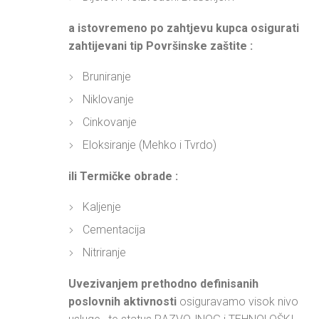
a istovremeno po zahtjevu kupca osigurati
zahtijevani tip Površinske zaštite :
Bruniranje
Niklovanje
Cinkovanje
Eloksiranje (Mehko i Tvrdo)
ili Termičke obrade :
Kaljenje
Cementacija
Nitriranje
Uvezivanjem prethodno definisanih
poslovnih aktivnosti
osiguravamo visok nivo