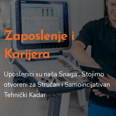
Zaposlenje i
Karijera
Uposlenici su naša Snaga . Stojimo
otvoreni za Stručan i Samoincijativan
Tehnički Kadar