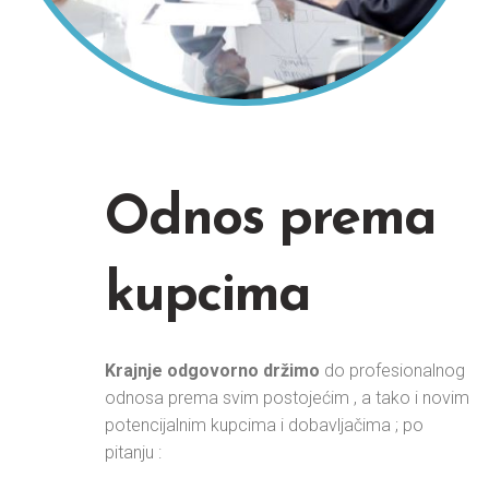
Odnos prema
kupcima
Krajnje odgovorno držimo
do profesionalnog
odnosa prema svim postojećim , a tako i novim
potencijalnim kupcima i dobavljačima ; po
pitanju :