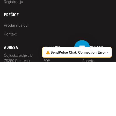
Registracija
PREČICE
Prodajni uslovi
Kontakt
ADRESA
TELEFON
RADNI DANI
Ćojlučko polje b.b.
+387 (0) 35 644
Pon. -
75350 Srebrenik
898
Subota
Bosna i
Radno
MOBITEL
Hercegovina
vrijeme
+387 (0) 62 703
08:00 - 16:00
MAIL
683
info@p-
solutions.ba
P-Solutions
2019 Sva prava pridržana