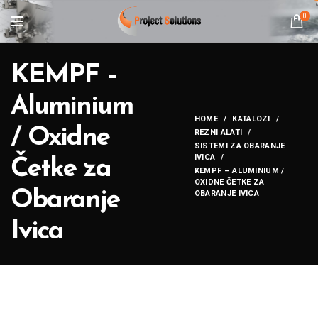
0
KEMPF –
Aluminium
HOME
KATALOZI
/ Oxidne
REZNI ALATI
SISTEMI ZA OBARANJE
IVICA
Četke za
KEMPF – ALUMINIUM /
OXIDNE ČETKE ZA
Obaranje
OBARANJE IVICA
Ivica