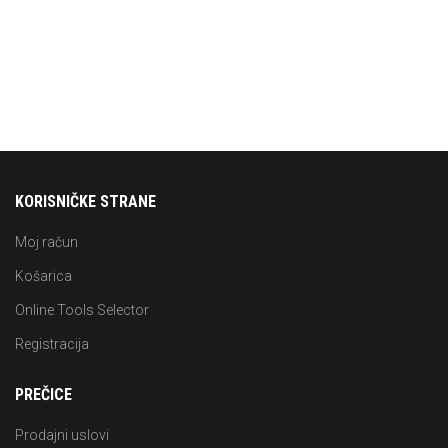
KORISNIČKE STRANE
Moj račun
Košarica
Online Tools Selector
Registracija
PREČICE
Prodajni uslovi