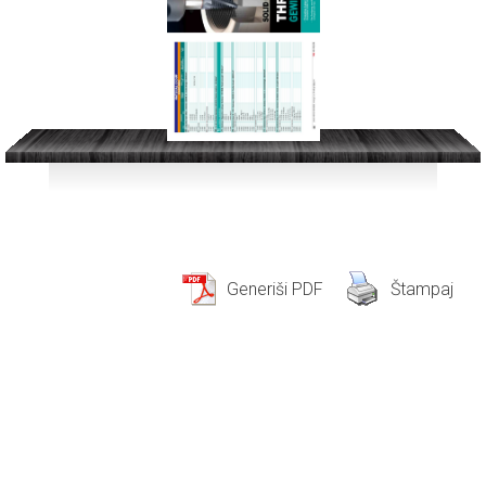
Generiši PDF
Štampaj