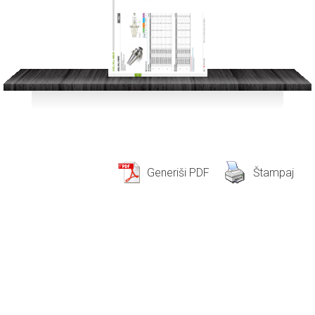
Generiši PDF
Štampaj