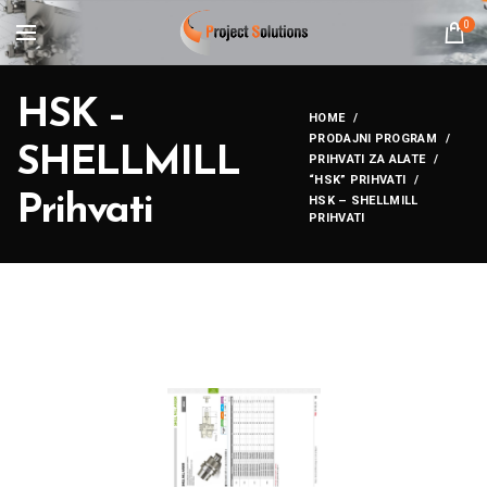
0
HSK –
HOME
PRODAJNI PROGRAM
SHELLMILL
PRIHVATI ZA ALATE
“HSK” PRIHVATI
Prihvati
HSK – SHELLMILL
PRIHVATI