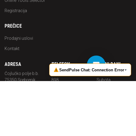
Online Tools Selector
Registracija
PREČICE
Prodajni uslovi
Kontakt
ADRESA
TELEFON
RADNI DANI
Ćojlučko polje b.b.
+387 (0) 35 644
Pon. -
75350 Srebrenik
898
Subota
Bosna i
Radno
MOBITEL
Hercegovina
vrijeme
+387 (0) 62 703
08:00 - 16:00
MAIL
683
info@p-
solutions.ba