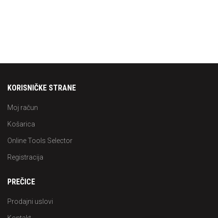
KORISNIČKE STRANE
Moj račun
Košarica
Online Tools Selector
Registracija
PREČICE
Prodajni uslovi