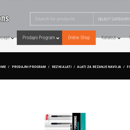
SELECT CATEGORY
ncept
Prodajni Program
Online Shop
Katalozi
RIHVATI I PLOČICE
ALATI ZA REZANJE NAVOJA
OME
PRODAJNI PROGRAM
REZNI ALATI
ALATI ZA REZANJE NAVOJA
F
AKKO – Nosači Reznih Alata
sko Glodanje
Formeri za Navoje
YG1 – Glodačke Glave
k Glodala
Interpolaciona HM Glodala
YG1 – Nosači za Unutarnje Struganje
odanje
Ureznici
YG1 – Nosači za Vanjsko Struganje
mjenjivim Pločicama
BUŠNI REZNI ALATI
” Utore
Burgije sa Izmjenjivim Segmentima
terpolaciju Navoja