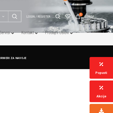
0
LOGIN / REGISTER
0.00
KM
Servisi
Kontakt
Prodajni Uslovi
ALATI ZA OBARANJE IVICA
ORMERI ZA NAVOJE
Alati za Obaranje Ivica
Popusti
Alati za Ručno Obaranje Ivica
Alati za Visokobrzinsko Obaranje Ivica
Aluminium-Oksid Keramičke Četke za
Akcije
Obaranje Ivica
Sistemi za Obaranje Ivica