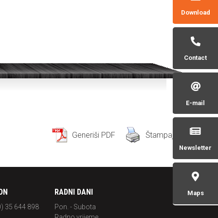
Tvrdometalni Alati za Ivice
Download
ALATI ZA GLAČANJE POVRŠINE
Alati za Vanjsko i Unutarnje Glačanje
Contact
Površine
Dijamantski Roleri za Glačanje Površine
E-mail
Generiši PDF
Štampaj
Newsletter
ON
RADNI DANI
Maps
0) 35 644 898
Pon. - Subota
Radno vrijeme