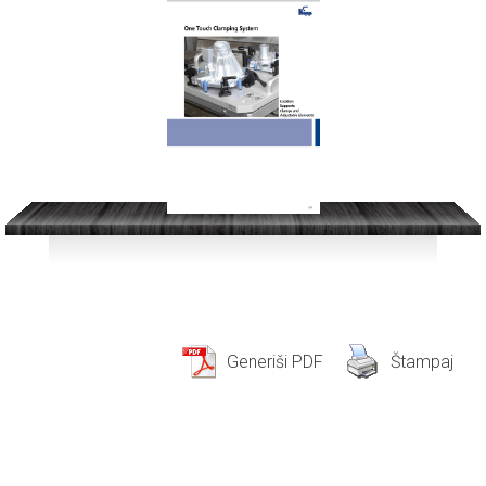
Generiši PDF
Štampaj