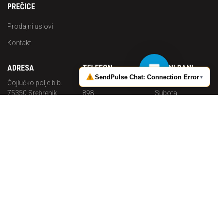
PREČICE
Prodajni uslovi
Kontakt
ADRESA
TELEFON
RADNI DANI
Ćojlučko polje b.b.
+387 (0) 35 644
Pon. -
75350 Srebrenik
898
Subota
Bosna i
Radno
MOBITEL
Hercegovina
vrijeme
+387 (0) 62 703
08:00 - 16:00
MAIL
683
info@p-
solutions.ba
P-Solutions
2019 Sva prava pridržana