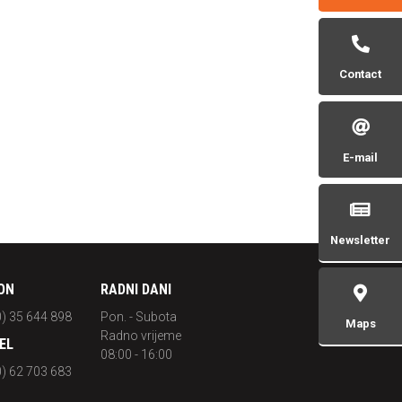
Contact
E-mail
Newsletter
ON
RADNI DANI
0) 35 644 898
Pon. - Subota
Maps
Radno vrijeme
EL
08:00 - 16:00
0) 62 703 683