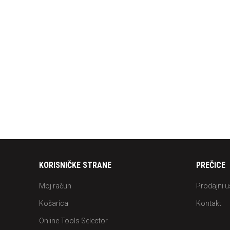
HIDRAULIČ
ALLMATIC – 
KORISNIČKE STRANE
PREČICE
Moj račun
Prodajni u
Košarica
Kontakt
Online Tools Selector