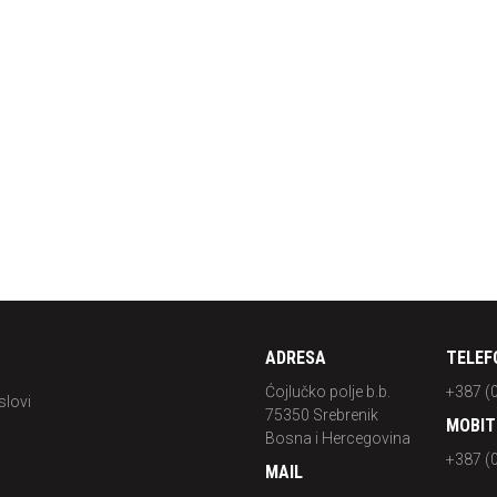
KI ŠKRIPOVI
HIDRO 90-160
ADRESA
TELEF
Ćojlučko polje b.b.
+387 (
slovi
75350 Srebrenik
MOBIT
Bosna i Hercegovina
+387 (
MAIL