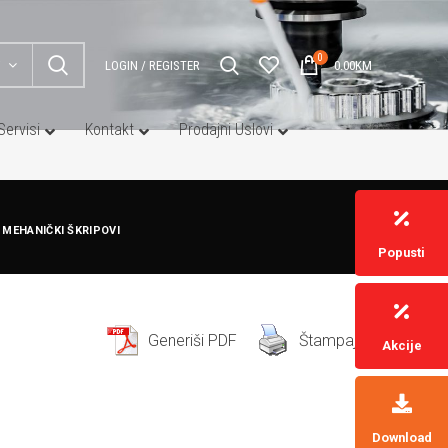
0
LOGIN / REGISTER
0.00
KM
Servisi
Kontakt
Prodajni Uslovi
NC MEHANIČKI ŠKRIPOVI
 MEHANIČKI ŠKRIPOVI
Popusti
ALLMATIC – NC8
ALLMATIC – NC DUO 90
truganje
Generiši PDF
Štampaj
Akcije
uganje
Download