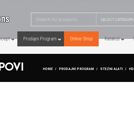
SELECT CATEGORY
ncept
Prodajni Program
Online Shop
Katalozi
 ŠKRIPOVI
HD MEHANIČKI ŠKRIPOVI
POVI
HOME
PRODAJNI PROGRAM
STEZNI ALATI
HD
AKKO – Nosači Reznih Alata
T-REX
ALLMATIC – HD 100-160
YG1 – Glodačke Glave
TITAN 2KM-L
YG1 – Nosači za Unutarnje S
 CENTRO GRIP
YG1 – Nosači za Vanjsko Str
DUO PLUS 125
TELECENTRIC 70 K-M
TITAN SC125