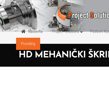
Naslovna
Project Solutions
Poslovni Ko
Providing
MEHANIČKI
HD MEHANIČKI ŠKRI
ALLAMTIC – 
ALLMATIC – 
ALLMATIC –
ALLMATIC – 
ALLMATIC – 
ALLMATIC – 