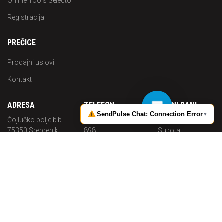
Online Tools Selector
Registracija
PREČICE
Prodajni uslovi
Kontakt
ADRESA
TELEFON
RADNI DANI
Ćojlučko polje b.b.
+387 (0) 35 644
Pon. -
75350 Srebrenik
898
Subota
Bosna i
Radno
MOBITEL
Hercegovina
vrijeme
+387 (0) 62 703
08:00 - 16:00
MAIL
683
info@p-
solutions.ba