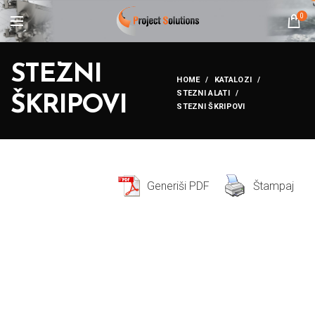
0
STEZNI
HOME
KATALOZI
STEZNI ALATI
ŠKRIPOVI
STEZNI ŠKRIPOVI
Generiši PDF
Štampaj