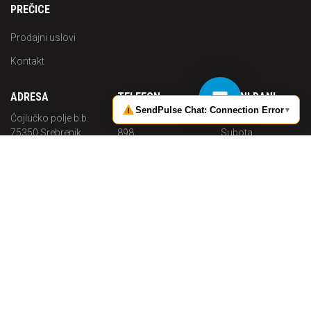
PREČICE
Prodajni uslovi
Kontakt
ADRESA
TELEFON
RADNI DANI
Ćojlučko polje b.b.
+387 (0) 35 644
Pon. -
75350 Srebrenik
898
Subota
Bosna i
Radno
MOBITEL
Hercegovina
vrijeme
+387 (0) 62 703
08:00 - 16:00
MAIL
683
info@p-
solutions.ba
P-Solutions
2019 Sva prava pridržana