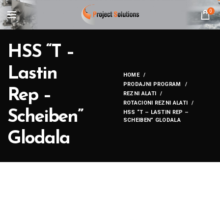
0
HSS “T –
Lastin
HOME
PRODAJNI PROGRAM
Rep –
REZNI ALATI
ROTACIONI REZNI ALATI
Scheiben”
HSS “T – LASTIN REP –
SCHEIBEN” GLODALA
Glodala