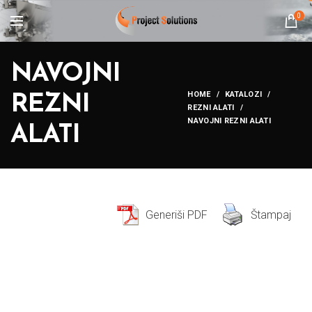
0
NAVOJNI
HOME
KATALOZI
REZNI
REZNI ALATI
NAVOJNI REZNI ALATI
ALATI
Generiši PDF
Štampaj