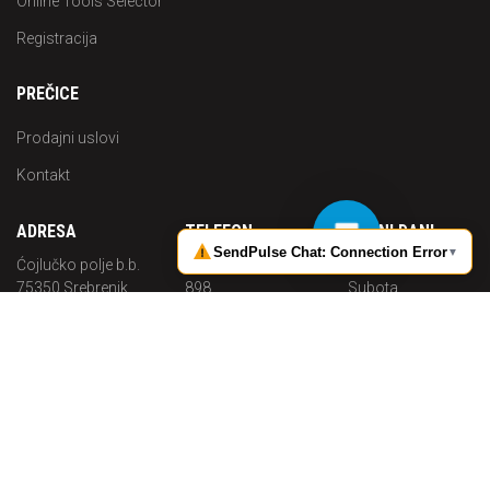
Online Tools Selector
Registracija
PREČICE
Prodajni uslovi
Kontakt
ADRESA
TELEFON
RADNI DANI
Ćojlučko polje b.b.
+387 (0) 35 644
Pon. -
75350 Srebrenik
898
Subota
Bosna i
Radno
MOBITEL
Hercegovina
vrijeme
+387 (0) 62 703
08:00 - 16:00
MAIL
683
info@p-
solutions.ba