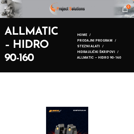
0
ALLMATIC
HOME
PRODAJNI PROGRAM
– HIDRO
STEZNI ALATI
HIDRAULIČKI ŠKRIPOVI
90-160
ALLMATIC – HIDRO 90-160