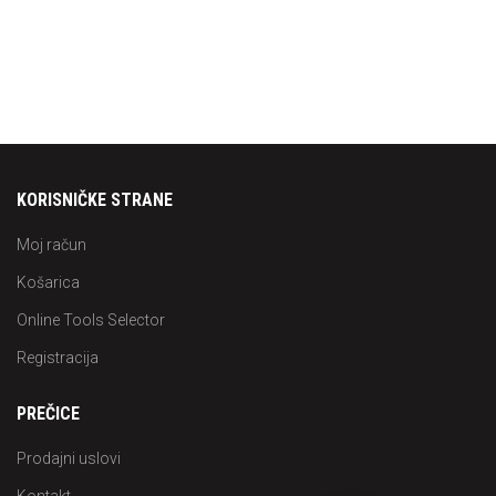
KORISNIČKE STRANE
Moj račun
Košarica
Online Tools Selector
Registracija
PREČICE
Prodajni uslovi