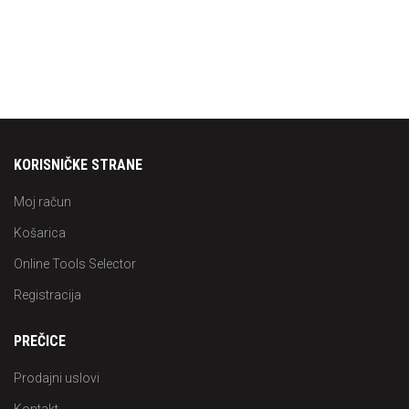
KORISNIČKE STRANE
Moj račun
Košarica
Online Tools Selector
Registracija
PREČICE
Prodajni uslovi