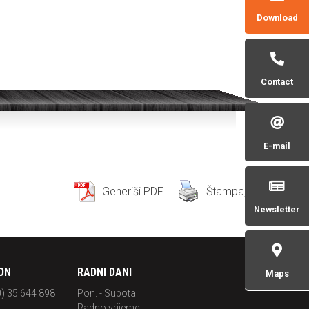
Download
Contact
E-mail
Generiši PDF
Štampaj
Newsletter
ON
RADNI DANI
Maps
0) 35 644 898
Pon. - Subota
Radno vrijeme