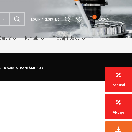
0
LOGIN / REGISTER
0.00
KM
Servisi
Kontakt
Prodajni Uslovi
5 AXIS STEZNI ŠKRIPOVI
Popusti
Akcije