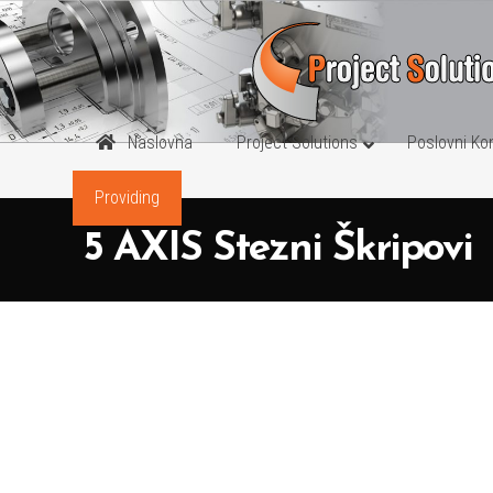
Naslovna
Project Solutions
Poslovni Ko
Providing
STEZNI SIS
5 AXIS Stezni Škripovi
5 AXIS Stezni 
FLEKSIBILNI St
MODULARNI St
MULTI Stezni 
ONE TOUCH St
ZERO POINT St