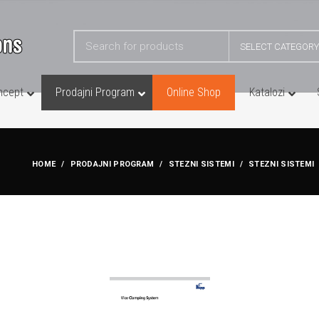
SELECT CATEGORY
ncept
Prodajni Program
Online Shop
Katalozi
TEMI
HOME
PRODAJNI PROGRAM
STEZNI SISTEMI
STEZNI SISTEMI
AKKO – Nosači Reznih Alata
Škripovi
YG1 – Glodačke Glave
ezni Sistemi
YG1 – Nosači za Unutarnje Struganje
ezni Sistemi
YG1 – Nosači za Vanjsko Struganje
Sistemi
ezni Sistemi
ezni Sistemi