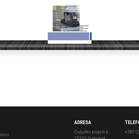
ADRESA
TELEF
Ćojlučko polje b.b.
+387 (
slovi
75350 Srebrenik